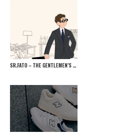
SR.FATO – THE GENTLEMEN’S MARKET, TÊM MESMO DE IR!