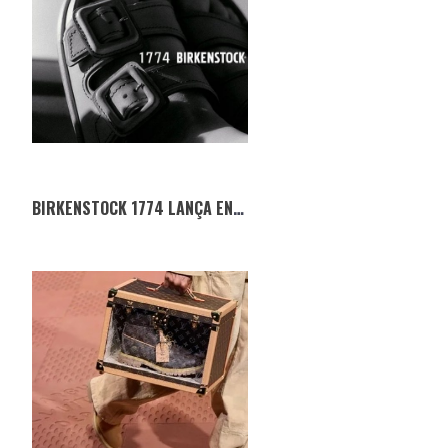
BIRKENSTOCK 1774 LANÇA ENSEMBLE 1774: UMA NOVA ERA DE COLABORAÇÃO CRIATIVA