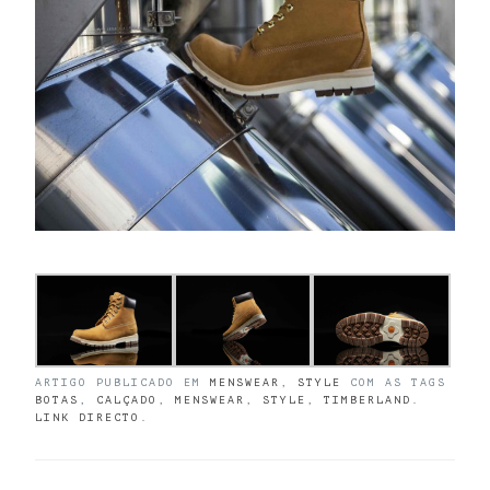
ARTIGO PUBLICADO EM
MENSWEAR
,
STYLE
COM AS TAGS
BOTAS
,
CALÇADO
,
MENSWEAR
,
STYLE
,
TIMBERLAND
.
LINK DIRECTO
.