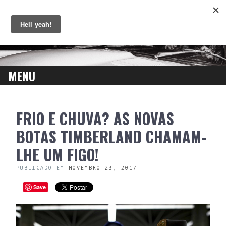
MENU
SKIP
FRIO E CHUVA? AS NOVAS
TO
CONTENT
BOTAS TIMBERLAND CHAMAM-
LHE UM FIGO!
PUBLICADO EM
NOVEMBRO 23, 2017
Save