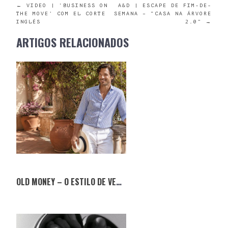
POST
←
VIDEO | ‘BUSINESS ON
A&D | ESCAPE DE FIM-DE-
THE MOVE’ COM EL CORTE
SEMANA – “CASA NA ÁRVORE
INGLÉS
2.0”
→
NAVIGATION
ARTIGOS RELACIONADOS
OLD MONEY – O ESTILO DE VERÃO QUE NUNCA SAI DE MODA