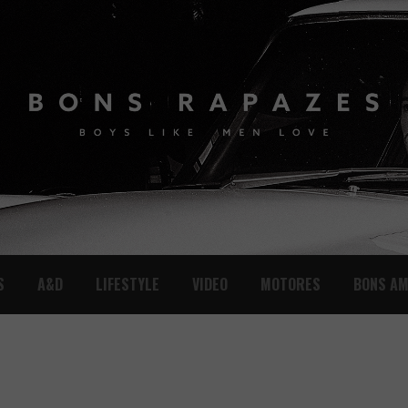
S
A&D
LIFESTYLE
VIDEO
MOTORES
BONS AM