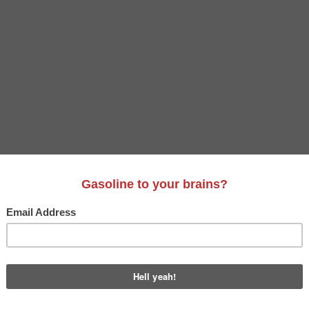
ARBOUR INTERNATIONAL
história que tem conseguido elevar-se ao longo dos tempos e
to mesmo é a […]