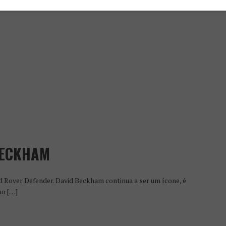
BECKHAM
 Rover Defender. David Beckham continua a ser um ícone, é
mo […]