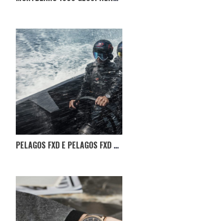
PELAGOS FXD E PELAGOS FXD CHRONO “ALINGHI RED BULL RACING EDITION”