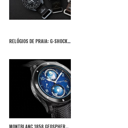
RELÓGIOS DE PRAIA: G-SHOCK VS MOONSWATCH — QUAL É O MELHOR PARA O VERÃO?
MONTBLANC 1858 GEOSPHERE CHRONOGRAPH 0 OXYGEN