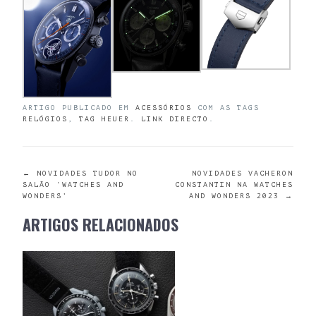
ARTIGO PUBLICADO EM
ACESSÓRIOS
COM AS TAGS
RELÓGIOS
,
TAG HEUER
.
LINK DIRECTO
.
POST
←
NOVIDADES TUDOR NO
NOVIDADES VACHERON
SALÃO ‘WATCHES AND
CONSTANTIN NA WATCHES
WONDERS’
AND WONDERS 2023
→
NAVIGATION
ARTIGOS RELACIONADOS