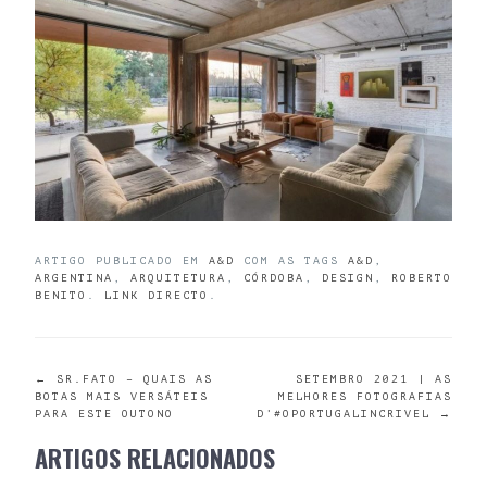
ARTIGO PUBLICADO EM
A&D
COM AS TAGS
A&D
,
ARGENTINA
,
ARQUITETURA
,
CÓRDOBA
,
DESIGN
,
ROBERTO
BENITO
.
LINK DIRECTO
.
POST
←
SR.FATO – QUAIS AS
SETEMBRO 2021 | AS
BOTAS MAIS VERSÁTEIS
MELHORES FOTOGRAFIAS
PARA ESTE OUTONO
D’#OPORTUGALINCRIVEL
→
NAVIGATION
ARTIGOS RELACIONADOS