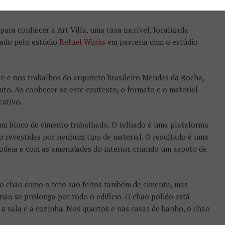
para conhecer a Art Villa, uma casa incrível, localizada
iado pelo estúdio
Refuel Works
em parceria com o estúdio
te e nos trabalhos do arquiteto brasileiro Mendes da Rocha,
to. Ao conhecer-se este contexto, o formato e o material
cativo.
um bloco de cimento trabalhado. O telhado é uma plataforma
ão revestidas por nenhum tipo de material. O resultado é uma
rodeia e com as amenidades do interior, criando um aspeto de
o o chão como o teto são feitos também de cimento, mas
 não se prolonga por todo o edifício. O chão polido está
 a sala e a cozinha. Nos quartos e nas casas de banho, o chão