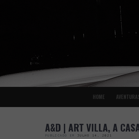
SKIP
HOME
AVENTURA
TO
CONTENT
A&D | ART VILLA, A CAS
PUBLICADO EM
JULHO 14, 2021