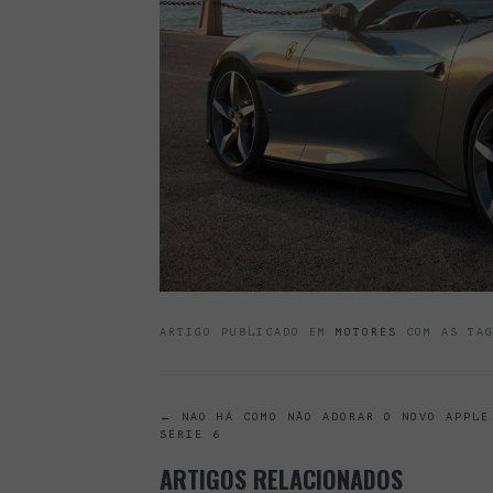
ARTIGO PUBLICADO EM
MOTORES
COM AS TA
POST
←
NAO HÁ COMO NÃO ADORAR O NOVO APPLE
SÉRIE 6
NAVIGATION
ARTIGOS RELACIONADOS