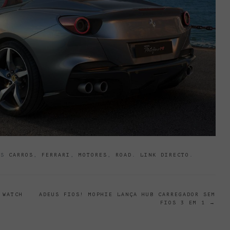
GS
CARROS
,
FERRARI
,
MOTORES
,
ROAD
.
LINK DIRECTO
.
 WATCH
ADEUS FIOS! MOPHIE LANÇA HUB CARREGADOR SEM
FIOS 3 EM 1
→