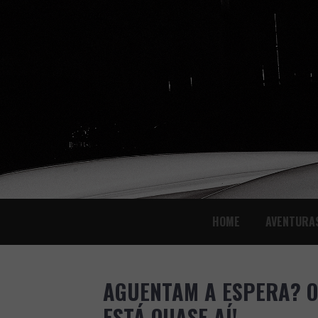
SKIP
HOME
AVENTURA
TO
CONTENT
AGUENTAM A ESPERA? O
ESTÁ QUASE AÍ!