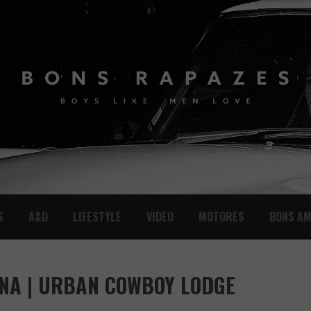
S
A&D
LIFESTYLE
VIDEO
MOTORES
BONS AM
ANA | URBAN COWBOY LODGE