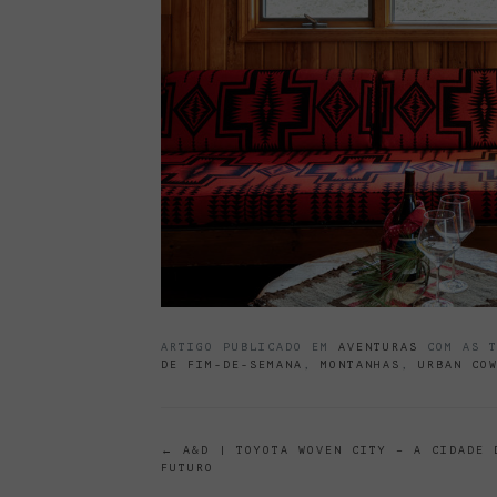
ARTIGO PUBLICADO EM
AVENTURAS
COM AS 
DE FIM-DE-SEMANA
,
MONTANHAS
,
URBAN CO
POST
←
A&D | TOYOTA WOVEN CITY – A CIDADE 
FUTURO