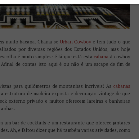
is muito bacana. Chama se
Urban Cowboy
e tem tudo o que
alhados por diversas regiões dos Estados Unidos, mas hoje
escolha é muito simples: é lá que está esta
cabana
à cowboy
 Afinal de contas isto aqui é ou não é um escape de fim de
istas para quilômetros de montanhas incríveis! As
cabanas
 a estrutura de madeira exposta e decoração vintage de que
ck externo privado e muitos oferecem lareiras e banheiras
tanhas.
om um bar de cocktails e um restaurante que oferece jantares
des. Ah, e faltou dizer que há também varias atividades, como