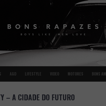
S
A&D
LIFESTYLE
VIDEO
MOTORES
BONS AM
TY – A CIDADE DO FUTURO