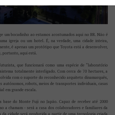
ge um bocadinho ao estamos acostumados aqui no BR. Não é
ma igreja ou um hotel. É, na verdade, uma cidade inteira,
amente, é apenas um protótipo que Toyota está a desenvolver,
 portanto, aqui está.
uturista, que funcionará como uma espécie de “laboratório
sistema totalmente interligado. Com cerca de 70 hectares, a
olvida com o suporte do reconhecido arquiteto dinamarquês,
s autónomos, robots, meios de transportes individuais, casas
cial em grande escala.
na base do Monte Fuji no Japão. Capaz de receber até 2000
mo a chamam – será a casa dos colaboradores e familiares da
a da cidade será produzida a partir de uma tecnologia criada