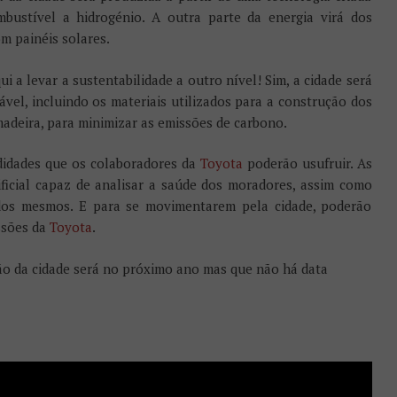
bustível a hidrogénio. A outra parte da energia virá dos
om painéis solares.
 a levar a sustentabilidade a outro nível! Sim, a cidade será
vel, incluindo os materiais utilizados para a construção dos
 madeira, para minimizar as emissões de carbono.
odidades que os colaboradores da
Toyota
poderão usufruir. As
ificial capaz de analisar a saúde dos moradores, assim como
 dos mesmos. E para se movimentarem pela cidade, poderão
ssões da
Toyota
.
ão da cidade será no próximo ano mas que não há data