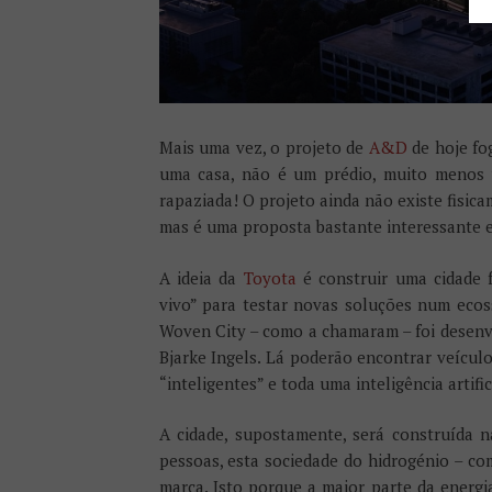
Mais uma vez, o projeto de
A&D
de hoje fo
uma casa, não é um prédio, muito menos u
rapaziada! O projeto ainda não existe fisic
mas é uma proposta bastante interessante e,
A ideia da
Toyota
é construir uma cidade f
vivo” para testar novas soluções num ecos
Woven City – como a chamaram – foi desenv
Bjarke Ingels. Lá poderão encontrar veículo
“inteligentes” e toda uma inteligência artifi
A cidade, supostamente, será construída 
pessoas, esta sociedade do hidrogénio – co
marca. Isto porque a maior parte da energi