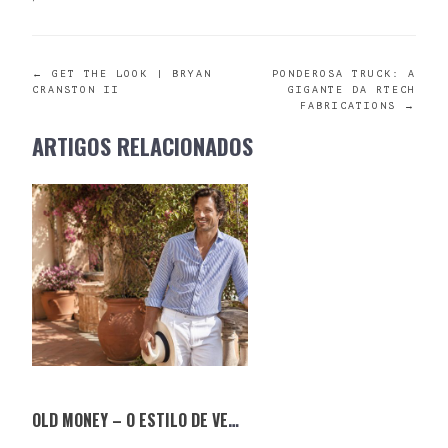
POST
←
GET THE LOOK | BRYAN
PONDEROSA TRUCK: A
CRANSTON II
GIGANTE DA RTECH
FABRICATIONS
→
NAVIGATION
ARTIGOS RELACIONADOS
OLD MONEY – O ESTILO DE VERÃO QUE NUNCA SAI DE MODA