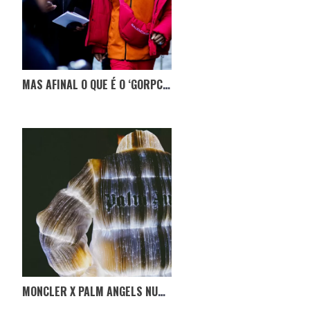
MAS AFINAL O QUE É O ‘GORPCORE’?
MONCLER X PALM ANGELS NUM CASACO QUE ILUMINA O FUTURO