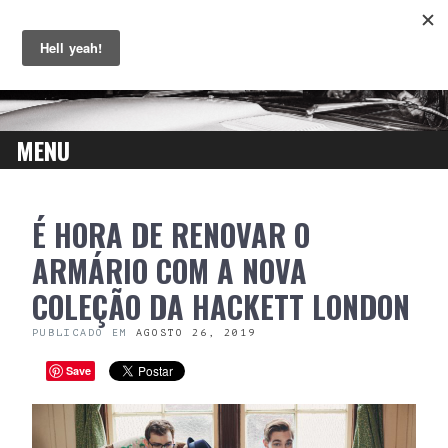
MENU
SKIP
É HORA DE RENOVAR O
TO
CONTENT
ARMÁRIO COM A NOVA
COLEÇÃO DA HACKETT LONDON
PUBLICADO EM
AGOSTO 26, 2019
Save