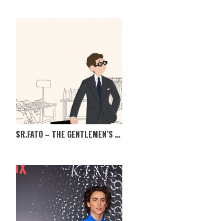
SR.FATO – THE GENTLEMEN’S MARKET, TÊM MESMO DE IR!