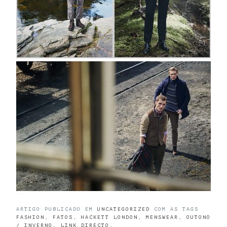
ARTIGO PUBLICADO EM
UNCATEGORIZED
COM AS TAGS
FASHION
,
FATOS
,
HACKETT LONDON
,
MENSWEAR
,
OUTONO
/ INVERNO
.
LINK DIRECTO
.