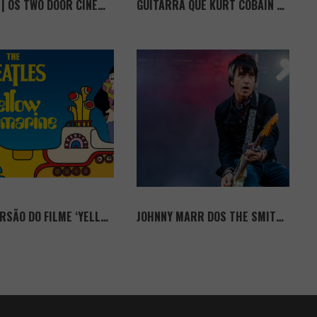
MÚSICA | OS TWO DOOR CINEMA CLUB LANÇAM EP “LOST SONGS (FOUND)”
GUITARRA QUE KURT COBAIN USOU NO MTV UNPLUGGED EM EXIBIÇÃO E LEILÃO
NOVA VERSÃO DO FILME ‘YELLOW SUBMARINE’ VAI SER EXIBIDA EM DIRETO
JOHNNY MARR DOS THE SMITHS ESTÁ A DAR AULAS DE GUITARRA ONLINE