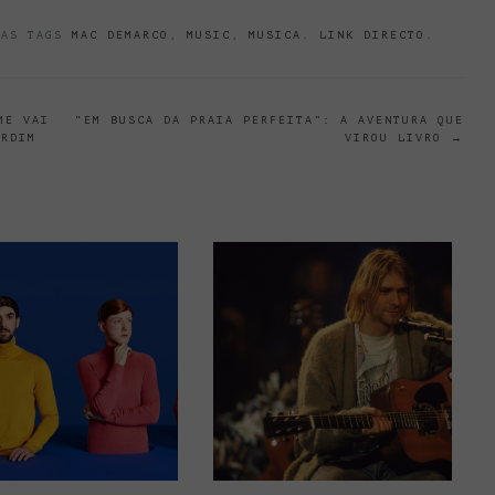
AS TAGS
MAC DEMARCO
,
MUSIC
,
MUSICA
.
LINK DIRECTO
.
ME VAI
“EM BUSCA DA PRAIA PERFEITA”: A AVENTURA QUE
ARDIM
VIROU LIVRO
→