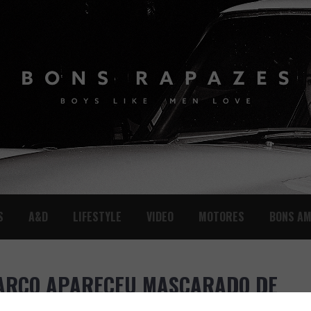
S
A&D
LIFESTYLE
VIDEO
MOTORES
BONS AM
EMARCO APARECEU MASCARADO DE
DEO