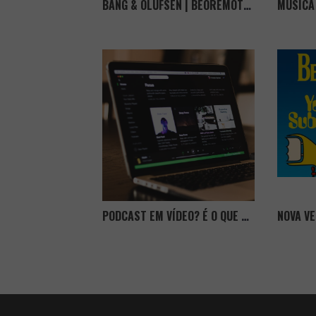
BANG & OLUFSEN | BEOREMOTE HALO
PODCAST EM VÍDEO? É O QUE O SPOTIFY ANDA A TESTAR