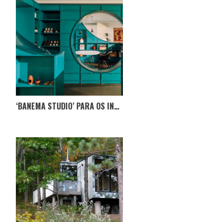
‘BANEMA STUDIO’ PARA OS INTERESSADOS EM ARQUITETURA E DESIGN