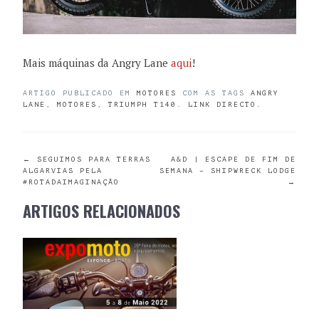
Mais máquinas da Angry Lane
aqui
!
ARTIGO PUBLICADO EM
MOTORES
COM AS TAGS
ANGRY
LANE
,
MOTORES
,
TRIUMPH T140
.
LINK DIRECTO
.
POST
←
SEGUIMOS PARA TERRAS
A&D | ESCAPE DE FIM DE
ALGARVIAS PELA
SEMANA – SHIPWRECK LODGE
#ROTADAIMAGINAÇÃO
→
NAVIGATION
ARTIGOS RELACIONADOS