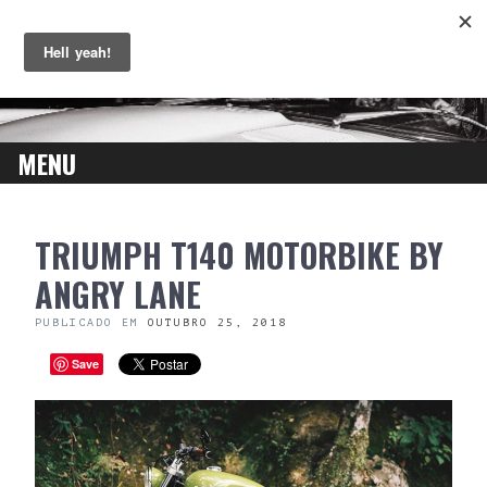
MENU
SKIP
TRIUMPH T140 MOTORBIKE BY
TO
CONTENT
ANGRY LANE
PUBLICADO EM
OUTUBRO 25, 2018
Save