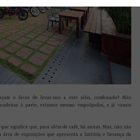
çam o favor de levar-nos a este sítio, combinado? Não
cadeiras à parte, estamos mesmo empolgados, e já vamos
o que significa que, para além de café, há motas. Mas, não são
 área de exposições que apresenta a história e herança da