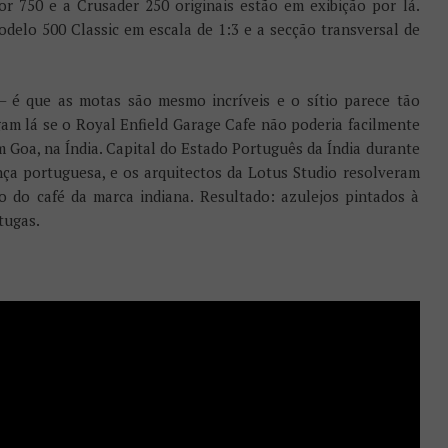
or 750 e a Crusader 250 originais estão em exibição por lá.
odelo 500 Classic em escala de 1:3 e a secção transversal de
– é que as motas são mesmo incríveis e o sítio parece tão
gam lá se o Royal Enfield Garage Cafe não poderia facilmente
m Goa, na Índia. Capital do Estado Português da Índia durante
nça portuguesa, e os arquitectos da Lotus Studio resolveram
ão do café da marca indiana. Resultado: azulejos pintados à
tugas.