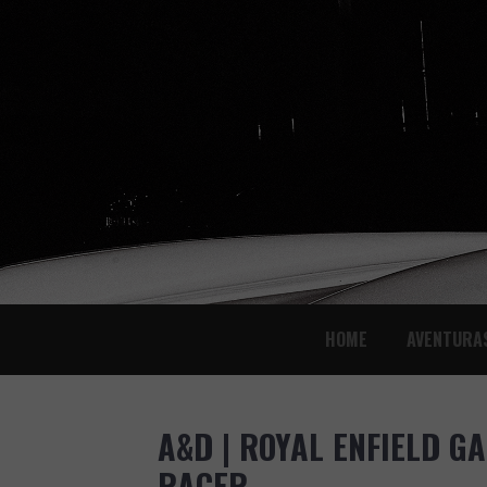
SKIP
HOME
AVENTURA
TO
CONTENT
A&D | ROYAL ENFIELD G
RACER