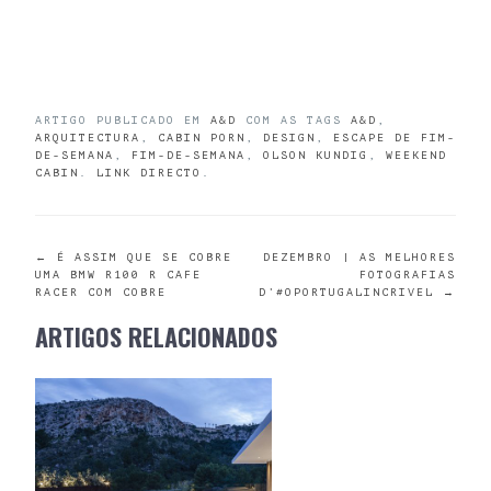
ARTIGO PUBLICADO EM
A&D
COM AS TAGS
A&D
,
ARQUITECTURA
,
CABIN PORN
,
DESIGN
,
ESCAPE DE FIM-
DE-SEMANA
,
FIM-DE-SEMANA
,
OLSON KUNDIG
,
WEEKEND
CABIN
.
LINK DIRECTO
.
POST
←
É ASSIM QUE SE COBRE
DEZEMBRO | AS MELHORES
UMA BMW R100 R CAFE
FOTOGRAFIAS
RACER COM COBRE
D’#OPORTUGALINCRIVEL
→
NAVIGATION
ARTIGOS RELACIONADOS