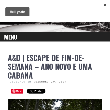
MENU
SKIP
A&D | ESCAPE DE FIM-DE-
TO
CONTENT
SEMANA – ANO NOVO E UMA
CABANA
PUBLICADO EM
DEZEMBRO 29, 2017
Save