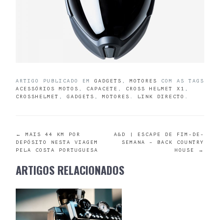
ARTIGO PUBLICADO EM
GADGETS
,
MOTORES
COM AS TAGS
ACESSÓRIOS MOTOS
,
CAPACETE
,
CROSS HELMET X1
,
CROSSHELMET
,
GADGETS
,
MOTORES
.
LINK DIRECTO
.
POST
←
MAIS 44 KM POR
A&D | ESCAPE DE FIM-DE-
DEPÓSITO NESTA VIAGEM
SEMANA – BACK COUNTRY
PELA COSTA PORTUGUESA
HOUSE
→
NAVIGATION
ARTIGOS RELACIONADOS