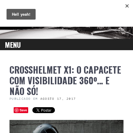
MENU
SKIP
CROSSHELMET X1: O CAPACETE
TO
CONTENT
COM VISIBILIDADE 360º… E
NÃO SÓ!
PUBLICADO EM
AGOSTO 17, 2017
Save