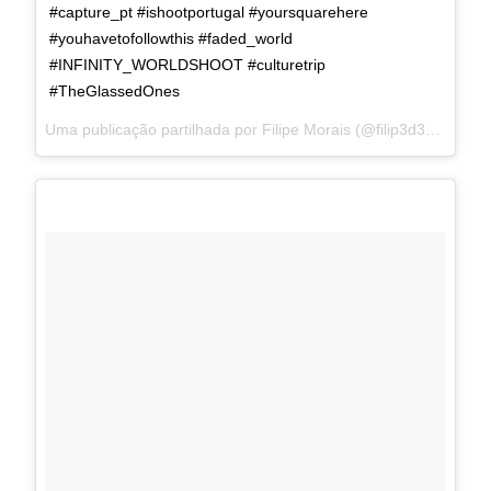
#capture_pt #ishootportugal #yoursquarehere
#youhavetofollowthis #faded_world
#INFINITY_WORLDSHOOT #culturetrip
#TheGlassedOnes
Uma publicação partilhada por Filipe Morais (@filip3d3morais) a