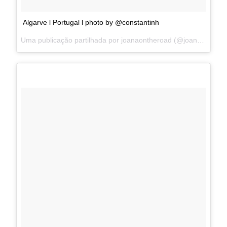
Algarve l Portugal l photo by @constantinh
Uma publicação partilhada por joanaontheroad (@joanaontheroad) a