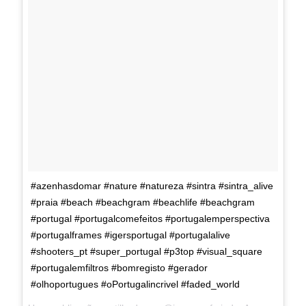
#azenhasdomar #nature #natureza #sintra #sintra_alive
#praia #beach #beachgram #beachlife #beachgram
#portugal #portugalcomefeitos #portugalemperspectiva
#portugalframes #igersportugal #portugalalive
#shooters_pt #super_portugal #p3top #visual_square
#portugalemfiltros #bomregisto #gerador
#olhoportugues #oPortugalincrivel #faded_world