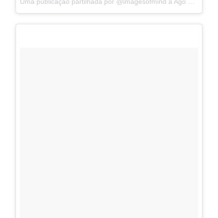
Uma publicação partilhada por @imagesofmind a
Ago 21, 2017 às 6:24 PDT