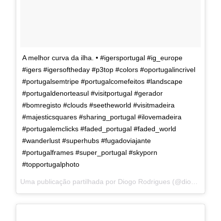
A melhor curva da ilha. • #igersportugal #ig_europe
#igers #igersoftheday #p3top #colors #oportugalincrivel
#portugalsemtripe #portugalcomefeitos #landscape
#portugaldenorteasul #visitportugal #gerador
#bomregisto #clouds #seetheworld #visitmadeira
#majesticsquares #sharing_portugal #ilovemadeira
#portugalemclicks #faded_portugal #faded_world
#wanderlust #superhubs #fugadoviajante
#portugalframes #super_portugal #skyporn
#topportugalphoto
Uma publicação partilhada por Diogo Rodrigues (@diogoerodrigues) a