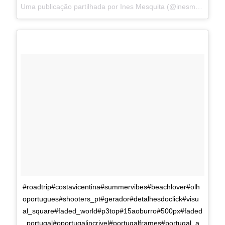
Uma publicação partilhada por Ines Mesquita (@inesmesquitafoto) a
#roadtrip#costavicentina#summervibes#beachlover#olh
oportugues#shooters_pt#gerador#detalhesdoclick#visu
al_square#faded_world#p3top#15aoburro#500px#faded
_portugal#oportugalincrivel#portugalframes#portugal_a