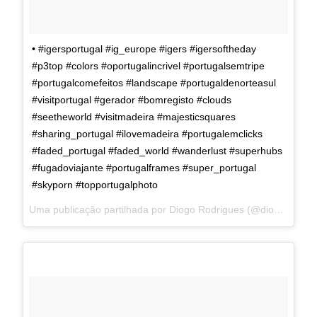
• #igersportugal #ig_europe #igers #igersoftheday
#p3top #colors #oportugalincrivel #portugalsemtripe
#portugalcomefeitos #landscape #portugaldenorteasul
#visitportugal #gerador #bomregisto #clouds
#seetheworld #visitmadeira #majesticsquares
#sharing_portugal #ilovemadeira #portugalemclicks
#faded_portugal #faded_world #wanderlust #superhubs
#fugadoviajante #portugalframes #super_portugal
#skyporn #topportugalphoto
Uma publicação partilhada por Diogo Rodrigues (@diogoerodrigues) a