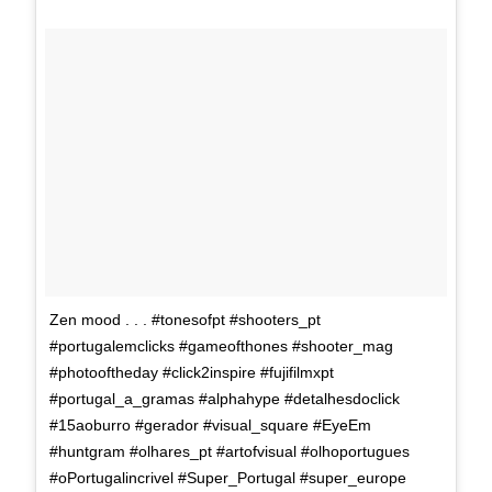
Zen mood . . . #tonesofpt #shooters_pt
#portugalemclicks #gameofthones #shooter_mag
#photooftheday #click2inspire #fujifilmxpt
#portugal_a_gramas #alphahype #detalhesdoclick
#15aoburro #gerador #visual_square #EyeEm
#huntgram #olhares_pt #artofvisual #olhoportugues
#oPortugalincrivel #Super_Portugal #super_europe