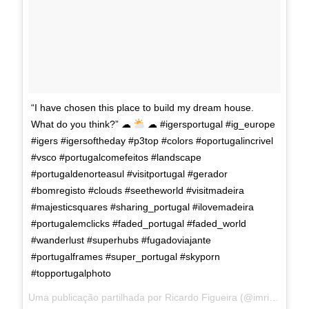
“I have chosen this place to build my dream house.
What do you think?” ☁
☁ #igersportugal #ig_europe
#igers #igersoftheday #p3top #colors #oportugalincrivel
#vsco #portugalcomefeitos #landscape
#portugaldenorteasul #visitportugal #gerador
#bomregisto #clouds #seetheworld #visitmadeira
#majesticsquares #sharing_portugal #ilovemadeira
#portugalemclicks #faded_portugal #faded_world
#wanderlust #superhubs #fugadoviajante
#portugalframes #super_portugal #skyporn
#topportugalphoto
Uma publicação partilhada por Ricardo Figueira (@imricardofigueira) a