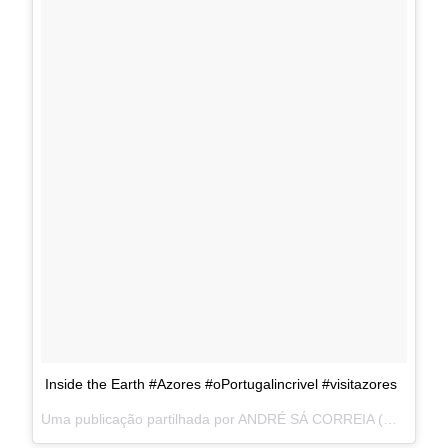
Inside the Earth #Azores #oPortugalincrivel #visitazores
Uma publicação partilhada por ANDRÉ SÁ CORREIA (@andresamcorreia) a