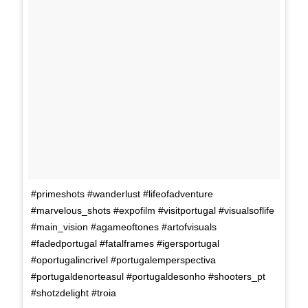
#primeshots #wanderlust #lifeofadventure
#marvelous_shots #expofilm #visitportugal #visualsoflife
#main_vision #agameoftones #artofvisuals
#fadedportugal #fatalframes #igersportugal
#oportugalincrivel #portugalemperspectiva
#portugaldenorteasul #portugaldesonho #shooters_pt
#shotzdelight #troia