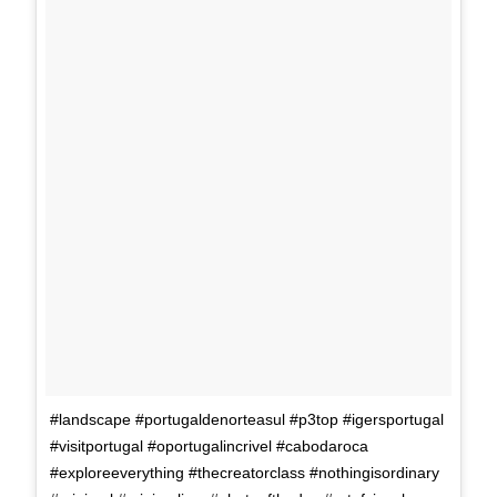
#landscape #portugaldenorteasul #p3top #igersportugal
#visitportugal #oportugalincrivel #cabodaroca
#exploreeverything #thecreatorclass #nothingisordinary