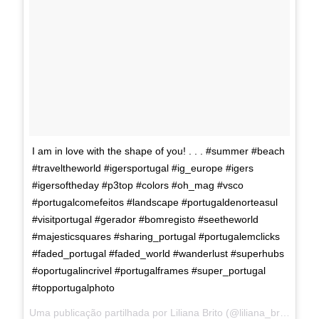
I am in love with the shape of you! . . . #summer #beach
#traveltheworld #igersportugal #ig_europe #igers
#igersoftheday #p3top #colors #oh_mag #vsco
#portugalcomefeitos #landscape #portugaldenorteasul
#visitportugal #gerador #bomregisto #seetheworld
#majesticsquares #sharing_portugal #portugalemclicks
#faded_portugal #faded_world #wanderlust #superhubs
#oportugalincrivel #portugalframes #super_portugal
#topportugalphoto
Uma publicação partilhada por Liliana Brito (@liliana_brito91) a