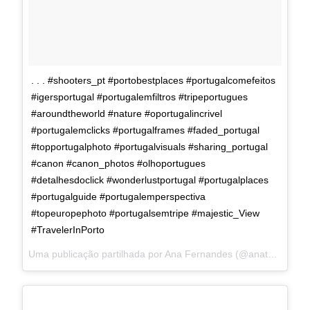
. . . #shooters_pt #portobestplaces #portugalcomefeitos
#igersportugal #portugalemfiltros #tripeportugues
#aroundtheworld #nature #oportugalincrivel
#portugalemclicks #portugalframes #faded_portugal
#topportugalphoto #portugalvisuals #sharing_portugal
#canon #canon_photos #olhoportugues
#detalhesdoclick #wonderlustportugal #portugalplaces
#portugalguide #portugalemperspectiva
#topeuropephoto #portugalsemtripe #majestic_View
#TravelerInPorto
Uma publicação partilhada por Ana Fernandes (@anatpfernandes) a