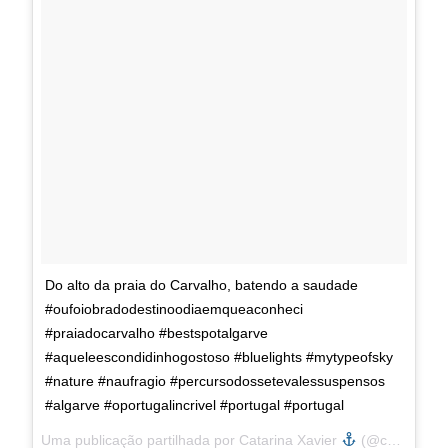
Do alto da praia do Carvalho, batendo a saudade
#oufoiobradodestinoodiaemqueaconheci
#praiadocarvalho #bestspotalgarve
#aqueleescondidinhogostoso #bluelights #mytypeofsky
#nature #naufragio #percursodossetevalessuspensos
#algarve #oportugalincrivel #portugal #portugal
Uma publicação partilhada por Catarina Xavier
(@catarinaxavier31) a