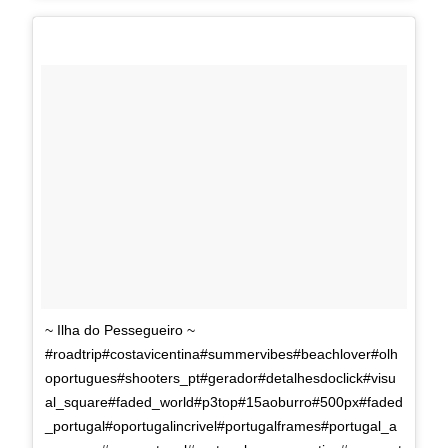
~ Ilha do Pessegueiro ~
#roadtrip#costavicentina#summervibes#beachlover#olh
oportugues#shooters_pt#gerador#detalhesdoclick#visu
al_square#faded_world#p3top#15aoburro#500px#faded
_portugal#oportugalincrivel#portugalframes#portugal_a