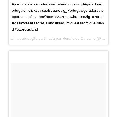
#portugaligers#portugalvisuals#shooters_pt#gerador#p
ortugalemclicks#visualsquare#ig_Portugal#gerador#trip
eportugues#azores#açores#azoreswhatelse#ig_azores
#visitazores#azoresislands#sao_miguel#saomiguelislan
d #azoresisland
Uma publicação partilhada por Renato de Carvalho (@renato.de.carvalho) a