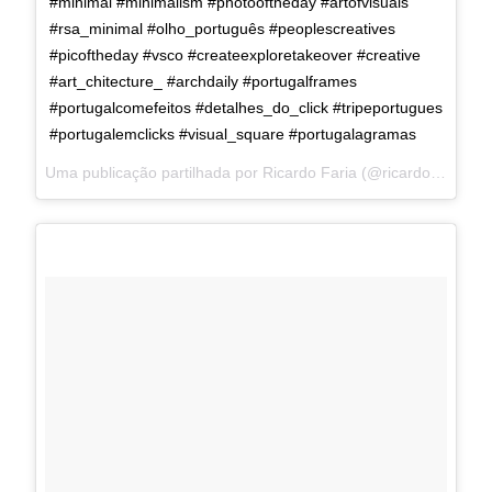
#minimal #minimalism #photooftheday #artofvisuals
#rsa_minimal #olho_português #peoplescreatives
#picoftheday #vsco #createexploretakeover #creative
#art_chitecture_ #archdaily #portugalframes
#portugalcomefeitos #detalhes_do_click #tripeportugues
#portugalemclicks #visual_square #portugalagramas
Uma publicação partilhada por Ricardo Faria (@ricardosalesfaria) a