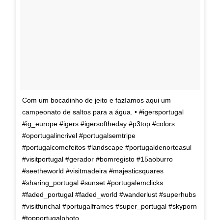
Com um bocadinho de jeito e fazíamos aqui um
campeonato de saltos para a água. • #igersportugal
#ig_europe #igers #igersoftheday #p3top #colors
#oportugalincrivel #portugalsemtripe
#portugalcomefeitos #landscape #portugaldenorteasul
#visitportugal #gerador #bomregisto #15aoburro
#seetheworld #visitmadeira #majesticsquares
#sharing_portugal #sunset #portugalemclicks
#faded_portugal #faded_world #wanderlust #superhubs
#visitfunchal #portugalframes #super_portugal #skyporn
#topportugalphoto