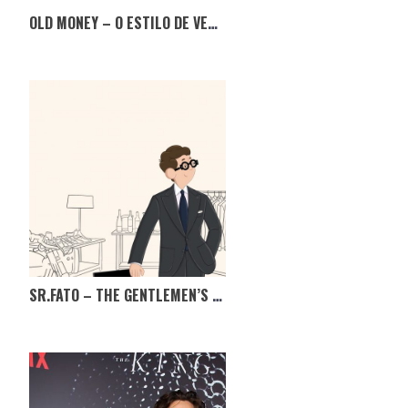
OLD MONEY – O ESTILO DE VERÃO QUE NUNCA SAI DE MODA
SR.FATO – THE GENTLEMEN’S MARKET, TÊM MESMO DE IR!