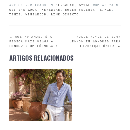
ARTIGO PUBLICADO EM
MENSWEAR
,
STYLE
COM AS TAGS
GET THE LOOK
,
MENSWEAR
,
ROGER FEDERER
,
STYLE
,
TÉNIS
,
WIMBLEDON
.
LINK DIRECTO
.
POST
←
AOS 79 ANOS, É A
ROLLS-ROYCE DE JOHN
PESSOA MAIS VELHA A
LENNON EM LONDRES PARA
CONDUZIR UM FÓRMULA 1
EXPOSIÇÃO ÚNICA
→
NAVIGATION
ARTIGOS RELACIONADOS