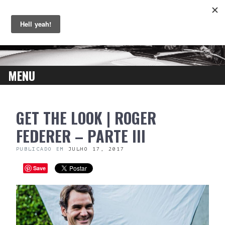
MENU
SKIP
GET THE LOOK | ROGER
TO
CONTENT
FEDERER – PARTE III
PUBLICADO EM
JULHO 17, 2017
Save