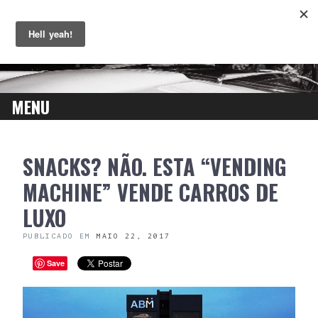
MENU
SKIP
SNACKS? NÃO. ESTA “VENDING
TO
CONTENT
MACHINE” VENDE CARROS DE
LUXO
PUBLICADO EM
MAIO 22, 2017
Save