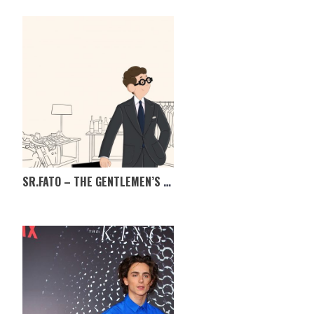
SR.FATO – THE GENTLEMEN’S MARKET, TÊM MESMO DE IR!