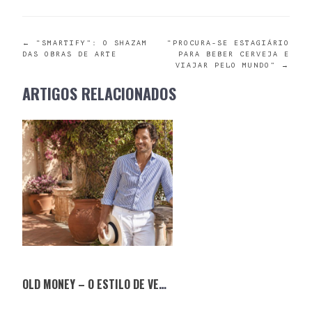
POST
←
“SMARTIFY”: O SHAZAM
“PROCURA-SE ESTAGIÁRIO
DAS OBRAS DE ARTE
PARA BEBER CERVEJA E
VIAJAR PELO MUNDO”
→
NAVIGATION
ARTIGOS RELACIONADOS
OLD MONEY – O ESTILO DE VERÃO QUE NUNCA SAI DE MODA