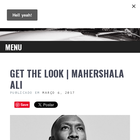
MENU
SKIP
GET THE LOOK | MAHERSHALA
TO
CONTENT
ALI
PUBLICADO EM
MARÇO 6, 2017
Save