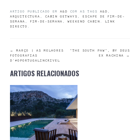
ARTIGO PUBLICADO EM
A&D
COM AS TAGS
A&D
,
ARQUITECTURA
,
CABIN GETWAYS
,
ESCAPE DE FIM-DE-
SEMANA
,
FIM-DE-SEMANA
,
WEEKEND CABIN
.
LINK
DIRECTO
.
POST
←
MARÇO | AS MELHORES
“THE SOUTH PAW”, BY DEUS
FOTOGRAFIAS
EX MACHINA
→
D’#OPORTUGALINCRIVEL
NAVIGATION
ARTIGOS RELACIONADOS