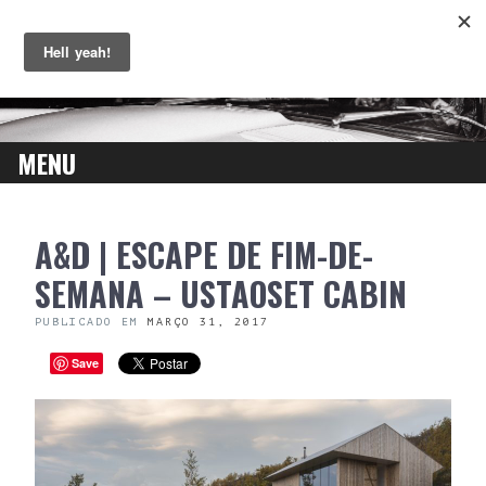
MENU
SKIP
A&D | ESCAPE DE FIM-DE-
TO
CONTENT
SEMANA – USTAOSET CABIN
PUBLICADO EM
MARÇO 31, 2017
Save