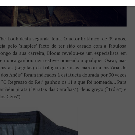
he Look desta segunda-feira. O actor britânico, de 39 anos,
ja pelo ‘simples’ facto de ter sido casado com a fabulosa
ongo da sua carreira, Bloom revelou-se um especialista em
que nunca ganhou nem esteve nomeado a qualquer Óscar, mas
istas (Legolas) da trilogia que mais marcou a história do
r dos Anéis” foram indicados à estatueta dourada por 30 vezes
a “O Regresso do Rei” ganhou os 11 a que foi nomeada… Para
ambém pirata (“Piratas das Caraíbas”), deus grego (“Tróia”) e
os Céus”).