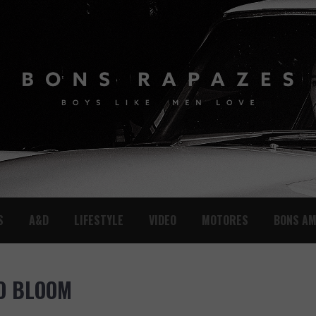
S
A&D
LIFESTYLE
VIDEO
MOTORES
BONS AM
DO BLOOM