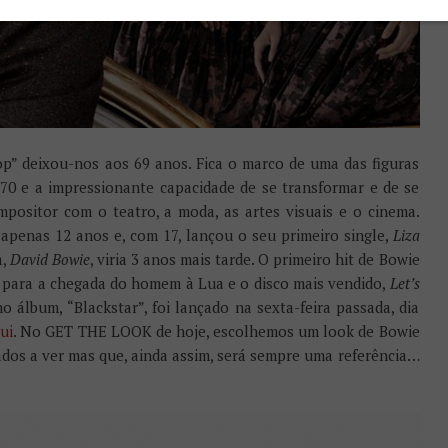
p” deixou-nos aos 69 anos. Fica o marco de uma das figuras
 70 e a impressionante capacidade de se transformar e de se
positor com o teatro, a moda, as artes visuais e o cinema.
penas 12 anos e, com 17, lançou o seu primeiro single,
Liza
a,
David Bowie
, viria 3 anos mais tarde. O primeiro hit de Bowie
BC para a chegada do homem à Lua
e o disco mais vendido,
Let’s
o álbum, “Blackstar”, foi lançado na sexta-feira passada, dia
ui
. No GET THE LOOK de hoje, escolhemos um look de Bowie
dos a ver mas que, ainda assim, será sempre uma referência…