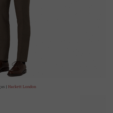
ças |
Hackett London