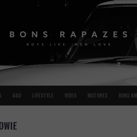
S
A&D
LIFESTYLE
VIDEO
MOTORES
BONS AM
BOWIE