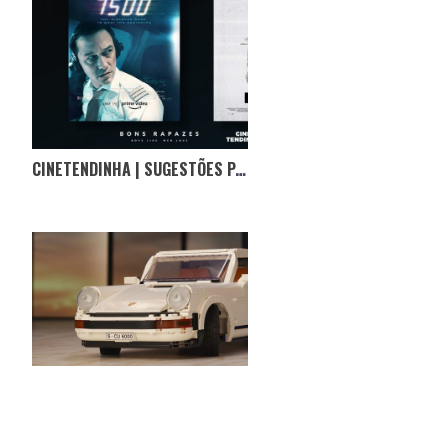
CINETENDINHA | SUGESTÕES PARA UM DOS ÚLTIMOS FINS-DE-SEMANA CONFINADOS