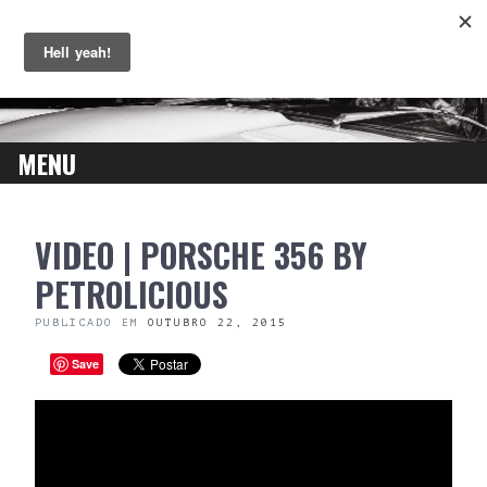
MENU
SKIP
VIDEO | PORSCHE 356 BY
TO
CONTENT
PETROLICIOUS
PUBLICADO EM
OUTUBRO 22, 2015
Save