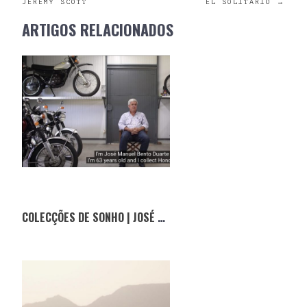
POST
JEREMY SCOTT
EL SOLITARIO
→
NAVIGATION
ARTIGOS RELACIONADOS
COLECÇÕES DE SONHO | JOSÉ DUARTE E O MUNDO DA HONDA