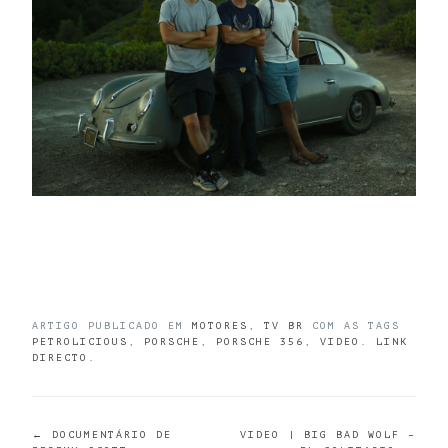
ARTIGO PUBLICADO EM
MOTORES
,
TV BR
COM AS TAGS
PETROLICIOUS
,
PORSCHE
,
PORSCHE 356
,
VIDEO
.
LINK
DIRECTO
.
←
DOCUMENTÁRIO DE
VIDEO | BIG BAD WOLF –