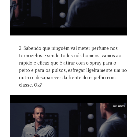
3. Sabendo que ninguém vai meter perfume nos
tornozelos e sendo todos nós homens, vamos ao
rápido e eficaz que é atirar com o spray para o
peito e para os pulsos, esfregar ligeiramente um no
outro e desaparecer da frente do espelho com
classe. Ok?