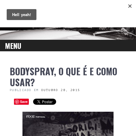
MENU
SKIP
BODYSPRAY, O QUE É E COMO
TO
CONTENT
USAR?
PUBLICADO EM
OUTUBRO 28, 2015
Save