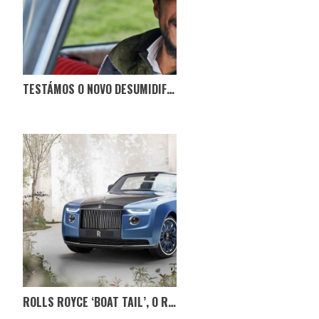
TESTÁMOS O NOVO DESUMIDIFICADOR NO CITROËN BOCA DE SAPO
ROLLS ROYCE ‘BOAT TAIL’, O RR SEM LIMITE DE PREÇO