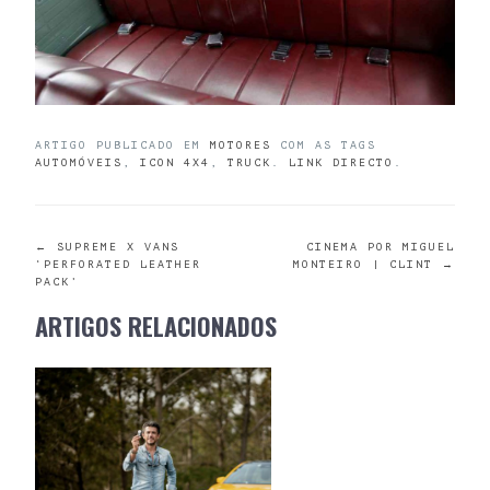
ARTIGO PUBLICADO EM
MOTORES
COM AS TAGS
AUTOMÓVEIS
,
ICON 4X4
,
TRUCK
.
LINK DIRECTO
.
POST
←
SUPREME X VANS
CINEMA POR MIGUEL
‘PERFORATED LEATHER
MONTEIRO | CLINT
→
PACK’
NAVIGATION
ARTIGOS RELACIONADOS