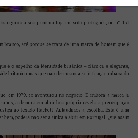
 inaugurou a sua primeira loja em solo português, no nº 151
m branco, até porque se trata de uma marca de homem que é
e é o espelho da identidade britânica – clássica e elegante,
ide britânico mas que não descuram a sofisticação urbana do
ue, em 1979, se aventurou no negócio. E embora a marca já
0 anos, a demora em abrir loja própria revela a preocupação
justiça ao legado Hackett.
Aplaudimos a escolha. Esta é uma
rrer bem, poderá não ser a única a abrir em Portugal. Que assim