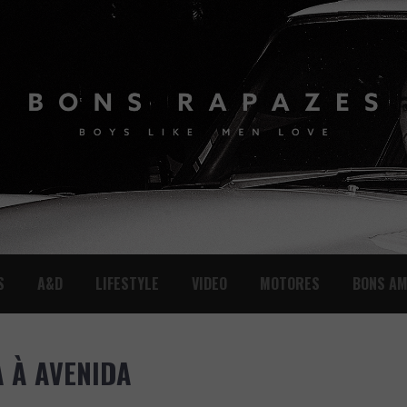
S
A&D
LIFESTYLE
VIDEO
MOTORES
BONS AM
 À AVENIDA