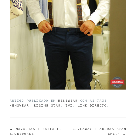
ARTIGO PUBLICADO EM
MENSWEAR
COM AS TAGS
MENSWEAR
,
RISING STAR
,
TVI
.
LINK DIRECTO
.
POST
←
NAVALHAS | SANTA FE
GIVEAWAY | ADIDAS STAN
STONEWORKS
SMITH
→