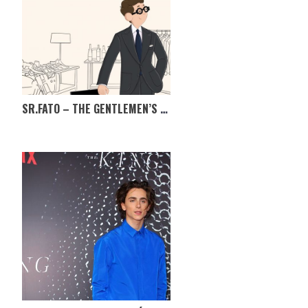
SR.FATO – THE GENTLEMEN’S MARKET, TÊM MESMO DE IR!