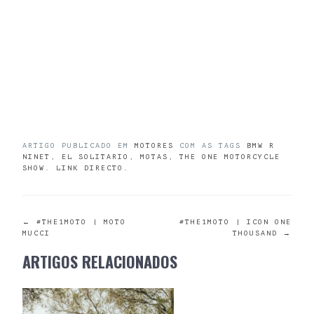
ARTIGO PUBLICADO EM
MOTORES
COM AS TAGS
BMW R
NINET
,
EL SOLITARIO
,
MOTAS
,
THE ONE MOTORCYCLE
SHOW
.
LINK DIRECTO
.
POST
←
#THE1MOTO | MOTO
#THE1MOTO | ICON ONE
MUCCI
THOUSAND
→
NAVIGATION
ARTIGOS RELACIONADOS