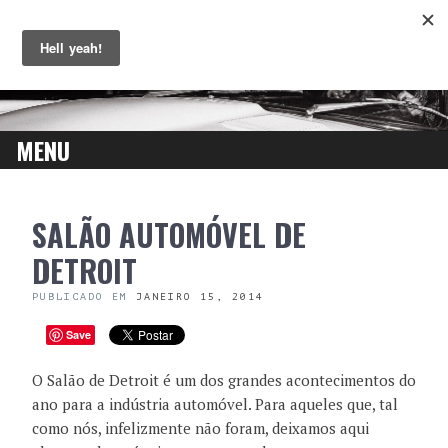
MENU
SKIP
SALÃO AUTOMÓVEL DE
TO
CONTENT
DETROIT
PUBLICADO EM
JANEIRO 15, 2014
Save
O Salão de Detroit é um dos grandes acontecimentos do
ano para a indústria automóvel. Para aqueles que, tal
como nós, infelizmente não foram, deixamos aqui