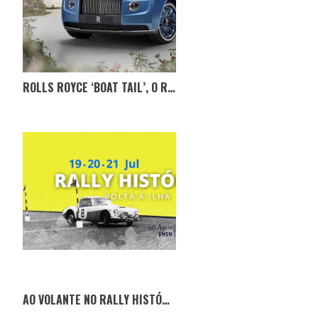
ROLLS ROYCE ‘BOAT TAIL’, O RR SEM LIMITE DE PREÇO
AO VOLANTE NO RALLY HISTÓRICO – A COMEMORAÇÃO DOS 60 ANOS DA VOLTA À ILHA