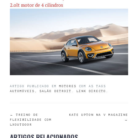
2.olt motor de 4 cilindros
ARTIGO PUBLICADO EM
MOTORES
COM AS TAGS
AUTOMÓVEIS
,
SALÃO DETROIT
.
LINK DIRECTO
.
POST
←
TREINO DE
KATE UPTON NA V MAGAZINE
FLEXIBILIDADE COM
→
LXOUTDOOR
NAVIGATION
ARTIGOS RELACIONADOS