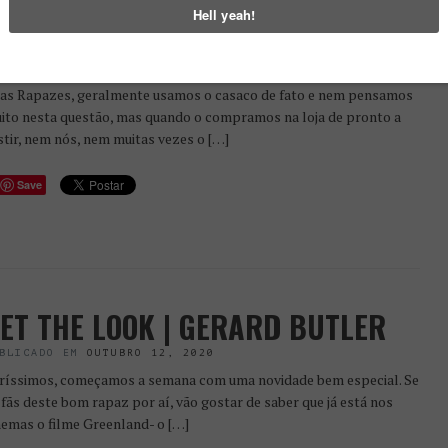
R. FATO | FATO DE 1, 2 OU 3
OTÕES? QUAL ME FICA MELHOR?
BLICADO EM
OUTUBRO 13, 2020
as Rapazes, geralmente usamos o casaco de fato e nem pensamos
ito nesta questão, mas quando o compramos na loja de pronto a
stir, nem nós, nem muitas vezes o […]
Save
ET THE LOOK | GERARD BUTLER
BLICADO EM
OUTUBRO 12, 2020
ríssimos, começamos a semana com uma novidade bem especial. Se
 fãs deste bom rapaz por aí, vão gostar de saber que já está nos
nemas o filme Greenland- o […]