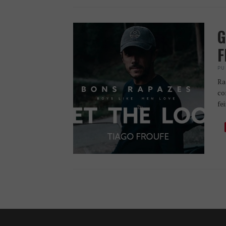
G
F
PU
Ra
co
fe