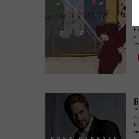
S
B
PU
Bo
mu
ve
G
PU
Ca
há
ci