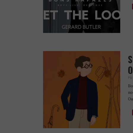
S
O
PU
Bo
no
Ou