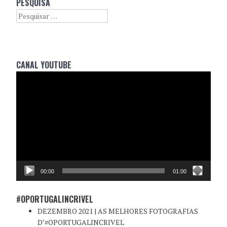
PESQUISA
NAVIGATION
Search
CANAL YOUTUBE
Reprodutor
de
vídeo
00:00
01:00
#OPORTUGALINCRIVEL
DEZEMBRO 2021 | AS MELHORES FOTOGRAFIAS
D’#OPORTUGALINCRIVEL