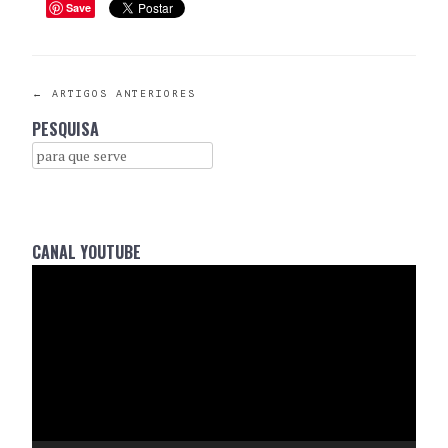
Save
POST
←
ARTIGOS ANTERIORES
PESQUISA
NAVIGATION
Search
CANAL YOUTUBE
Reprodutor
de
vídeo