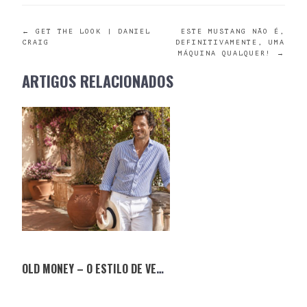
POST
←
GET THE LOOK | DANIEL
ESTE MUSTANG NÃO É,
CRAIG
DEFINITIVAMENTE, UMA
MÁQUINA QUALQUER!
→
NAVIGATION
ARTIGOS RELACIONADOS
OLD MONEY – O ESTILO DE VERÃO QUE NUNCA SAI DE MODA