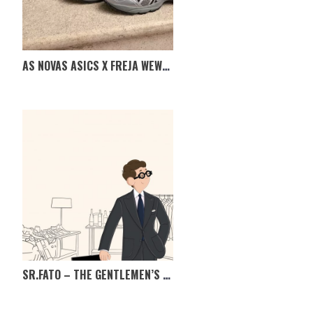
AS NOVAS ASICS X FREJA WEWER GEL-1090 V2
SR.FATO – THE GENTLEMEN’S MARKET, TÊM MESMO DE IR!