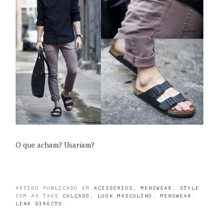
O que acham? Usariam?
ARTIGO PUBLICADO EM
ACESSÓRIOS
,
MENSWEAR
,
STYLE
COM AS TAGS
CALÇADO
,
LOOK MASCULINO
,
MENSWEAR
.
LINK DIRECTO
.