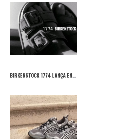
BIRKENSTOCK 1774 LANÇA ENSEMBLE 1774: UMA NOVA ERA DE COLABORAÇÃO CRIATIVA