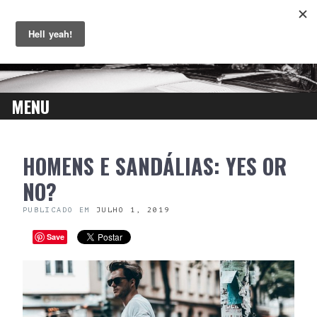
MENU
SKIP
HOMENS E SANDÁLIAS: YES OR
TO
CONTENT
NO?
PUBLICADO EM
JULHO 1, 2019
Save