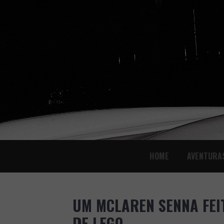
SKIP
HOME
AVENTURA
TO
CONTENT
UM MCLAREN SENNA FEI
DE LEGO