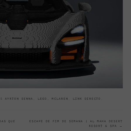
GS
AYRTON SENNA
,
LEGO
,
MCLAREN
.
LINK DIRECTO
.
RAS QUE
ESCAPE DE FIM DE SEMANA | AL MAHA DESERT
RESORT & SPA
→