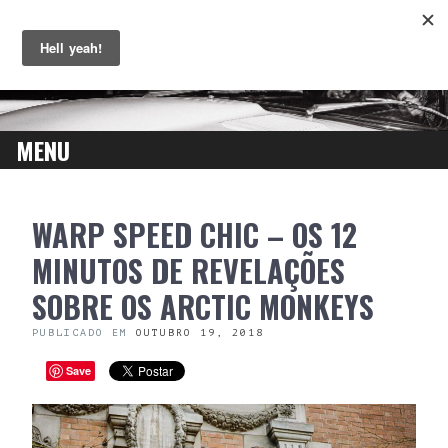
MENU
SKIP
WARP SPEED CHIC – OS 12
TO
CONTENT
MINUTOS DE REVELAÇÕES
SOBRE OS ARCTIC MONKEYS
PUBLICADO EM
OUTUBRO 19, 2018
Save