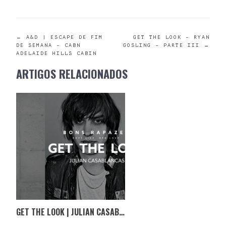
POST
←
A&D | ESCAPE DE FIM
GET THE LOOK – RYAN
DE SEMANA – CABN
GOSLING – PARTE III
→
ADELAIDE HILLS CABIN
NAVIGATION
ARTIGOS RELACIONADOS
GET THE LOOK | JULIAN CASABLANCAS