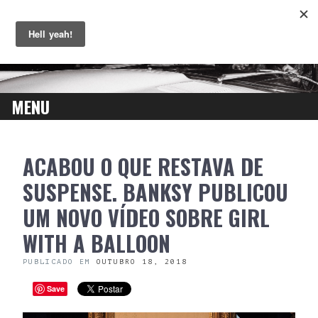
MENU
SKIP
ACABOU O QUE RESTAVA DE
TO
CONTENT
SUSPENSE. BANKSY PUBLICOU
UM NOVO VÍDEO SOBRE GIRL
WITH A BALLOON
PUBLICADO EM
OUTUBRO 18, 2018
Save