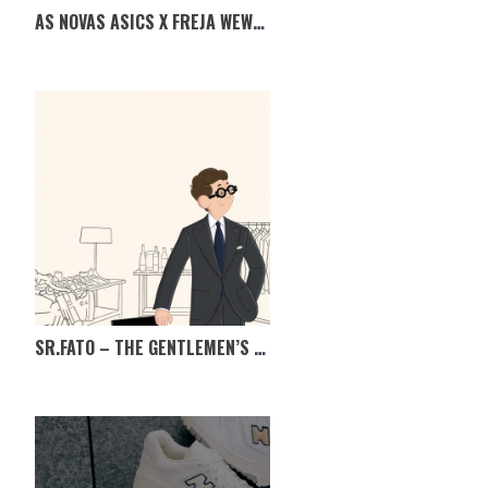
AS NOVAS ASICS X FREJA WEWER GEL-1090 V2
SR.FATO – THE GENTLEMEN’S MARKET, TÊM MESMO DE IR!