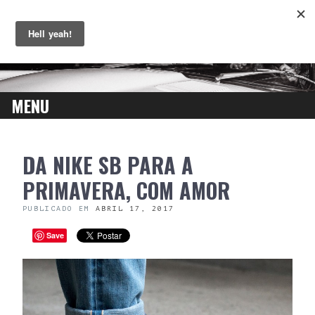
MENU
SKIP
DA NIKE SB PARA A
TO
CONTENT
PRIMAVERA, COM AMOR
PUBLICADO EM
ABRIL 17, 2017
Save