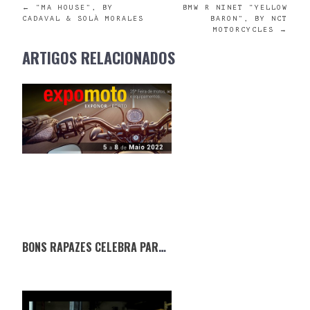
POST
←
“MA HOUSE”, BY
BMW R NINET “YELLOW
CADAVAL & SOLÀ MORALES
BARON”, BY NCT
MOTORCYCLES
→
NAVIGATION
ARTIGOS RELACIONADOS
BONS RAPAZES CELEBRA PARCERIA COM A EXPOMOTO