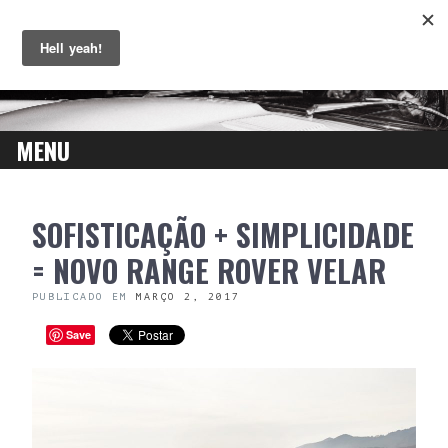
MENU
SKIP
SOFISTICAÇÃO + SIMPLICIDADE
TO
CONTENT
= NOVO RANGE ROVER VELAR
PUBLICADO EM
MARÇO 2, 2017
Save