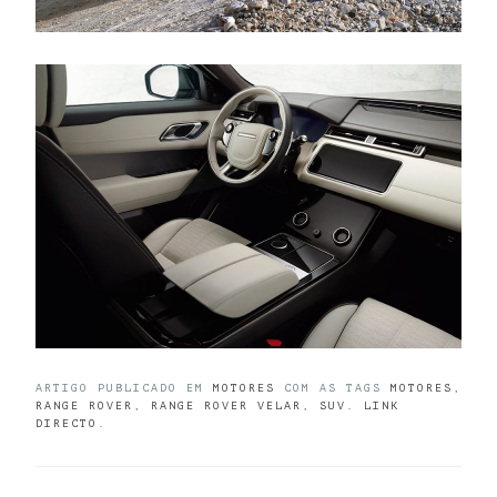
ARTIGO PUBLICADO EM
MOTORES
COM AS TAGS
MOTORES
,
RANGE ROVER
,
RANGE ROVER VELAR
,
SUV
.
LINK
DIRECTO
.