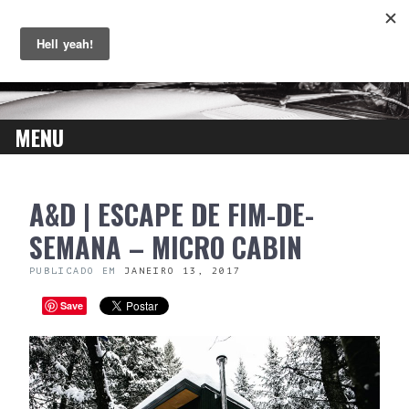
MENU
SKIP
A&D | ESCAPE DE FIM-DE-
TO
CONTENT
SEMANA – MICRO CABIN
PUBLICADO EM
JANEIRO 13, 2017
Save