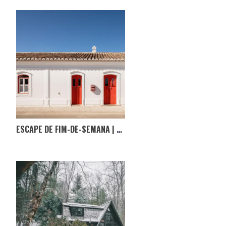
ESCAPE DE FIM-DE-SEMANA | HOSPEDARIA NO ALGARVE, ONDE O TEMPO PASSA DEVAGAR