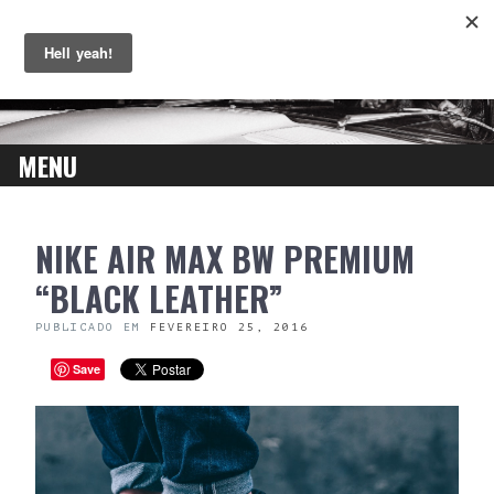
MENU
SKIP
NIKE AIR MAX BW PREMIUM
TO
CONTENT
“BLACK LEATHER”
PUBLICADO EM
FEVEREIRO 25, 2016
Save