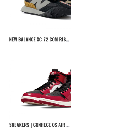
NEW BALANCE XC-72 COM RISCAS DE TIGRE PARA CELEBRAR O NOVO ANO CHINÊS
SNEAKERS | CONHECE OS AIR JORDAN 1 HIGH ZOOM CMFT