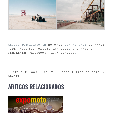
ARTIGO PUBLICADO EM
MOTORES
COM AS TAGS
JOHANNES
HUWE
,
MOTORES
,
OILERS CAR CLUB
,
THE RACE OF
GENTLEMEN
,
WILDWOOD
.
LINK DIRECTO
.
POST
←
GET THE LOOK | KELLY
FOOD | PATÊ DE GRÃO
→
SLATER
NAVIGATION
ARTIGOS RELACIONADOS