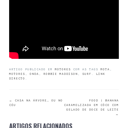
ARTIGO PUBLICADO EM
MOTORES
COM AS TAGS
MOTA
,
MOTORES
,
ONDA
,
ROBBIE MADDISON
,
SURF
.
LINK
DIRECTO
.
POST
←
CASA NA ÁRVORE… OU NO
FOOD | BANANA
CÉU
CARAMELIZADA EM CÔCO COM
GELADO DE DOCE DE LEITE
NAVIGATION
→
ARTIGOS RELACIONADOS