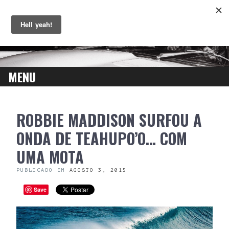
MENU
SKIP
ROBBIE MADDISON SURFOU A
TO
CONTENT
ONDA DE TEAHUPO’O… COM
UMA MOTA
PUBLICADO EM
AGOSTO 3, 2015
Save