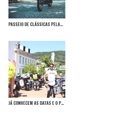
PASSEIO DE CLÁSSICAS PELAS MELHORES ESTRADAS DA ZONA CENTRO
JÁ CONHECEM AS DATAS E O PERCURSO DO LÉS-A-LÉS 2023?