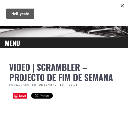
MENU
SKIP
VIDEO | SCRAMBLER –
TO
CONTENT
PROJECTO DE FIM DE SEMANA
PUBLICADO EM
DEZEMBRO 19, 2014
Save