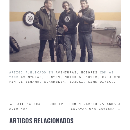
ARTIGO PUBLICADO EM
AVENTURAS
,
MOTORES
COM AS
TAGS
AVENTURAS
,
CUSTOM
,
MOTORES
,
MOTOS
,
PROJECTO
FIM DE SEMANA
,
SCRAMBLER
,
SUZUKI
.
LINK DIRECTO
.
POST
←
IATE MAIORA | LUXO EM
HOMEM PASSOU 25 ANOS A
ALTO MAR
ESCAVAR UMA CAVERNA
→
NAVIGATION
ARTIGOS RELACIONADOS