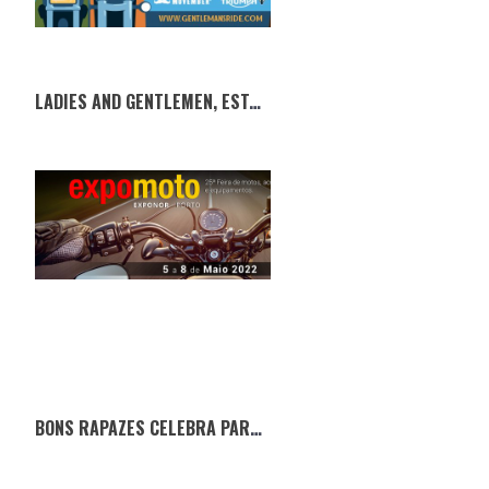
LADIES AND GENTLEMEN, ESTÁ DE VOLTA O THE DISTINGUISHED GENTLEMAN’S RIDE
BONS RAPAZES CELEBRA PARCERIA COM A EXPOMOTO