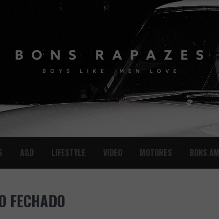
S
A&D
LIFESTYLE
VIDEO
MOTORES
BONS AM
IO FECHADO