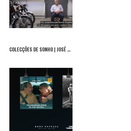
COLECÇÕES DE SONHO | JOSÉ DUARTE E O MUNDO DA HONDA