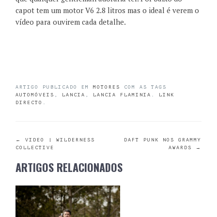
capot tem um motor V6 2.8 litros mas o ideal é verem o
vídeo para ouvirem cada detalhe.
ARTIGO PUBLICADO EM
MOTORES
COM AS TAGS
AUTOMÓVEIS
,
LANCIA
,
LANCIA FLAMINIA
.
LINK
DIRECTO
.
POST
←
VIDEO | WILDERNESS
DAFT PUNK NOS GRAMMY
COLLECTIVE
AWARDS
→
NAVIGATION
ARTIGOS RELACIONADOS