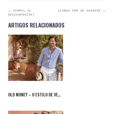
POST
←
FORMAL OU
LISBOA TEM UM SEGREDO
→
DESCONTRAÍDO?
NAVIGATION
ARTIGOS RELACIONADOS
OLD MONEY – O ESTILO DE VERÃO QUE NUNCA SAI DE MODA