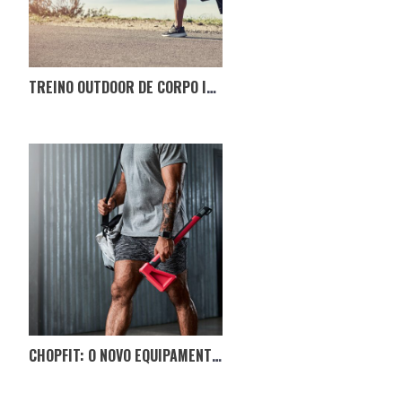
TREINO OUTDOOR DE CORPO INTEIRO
CHOPFIT: O NOVO EQUIPAMENTO QUE TE PÕE A TREINAR A DAR MACHADADAS