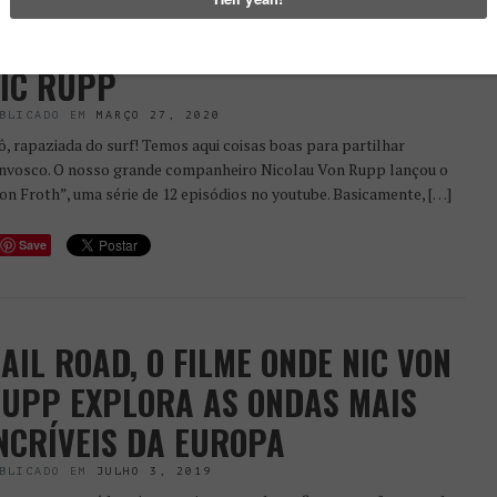
ON FROTH: JÁ ESTÁ NO AR O
RIMEIRO EPISÓDIO DA SÉRIE DE
IC RUPP
BLICADO EM
MARÇO 27, 2020
ô, rapaziada do surf! Temos aqui coisas boas para partilhar
nvosco. O nosso grande companheiro Nicolau Von Rupp lançou o
on Froth”, uma série de 12 episódios no youtube. Basicamente, […]
Save
AIL ROAD, O FILME ONDE NIC VON
UPP EXPLORA AS ONDAS MAIS
NCRÍVEIS DA EUROPA
BLICADO EM
JULHO 3, 2019