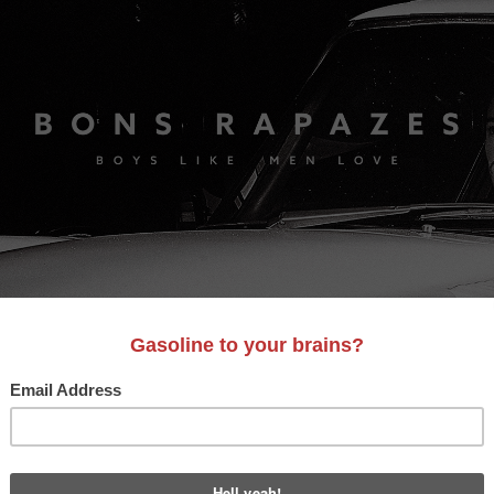
S
A&D
LIFESTYLE
VIDEO
MOTORES
BONS AM