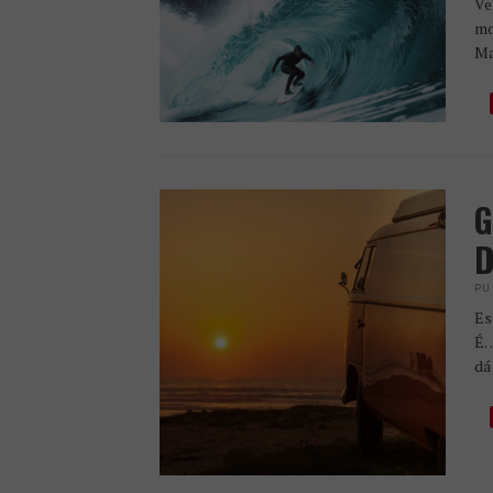
Ve
mo
Ma
G
D
PU
Es
É…
dá