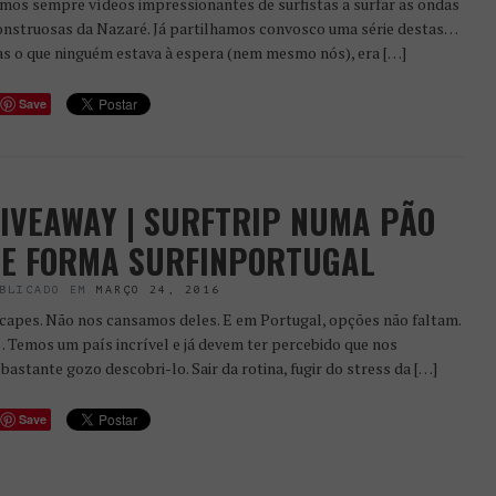
mos sempre vídeos impressionantes de surfistas a surfar as ondas
nstruosas da Nazaré. Já partilhamos convosco uma série destas…
s o que ninguém estava à espera (nem mesmo nós), era […]
Save
IVEAWAY | SURFTRIP NUMA PÃO
E FORMA SURFINPORTUGAL
BLICADO EM
MARÇO 24, 2016
capes. Não nos cansamos deles. E em Portugal, opções não faltam.
 Temos um país incrível e já devem ter percebido que nos
 bastante gozo descobri-lo. Sair da rotina, fugir do stress da […]
Save