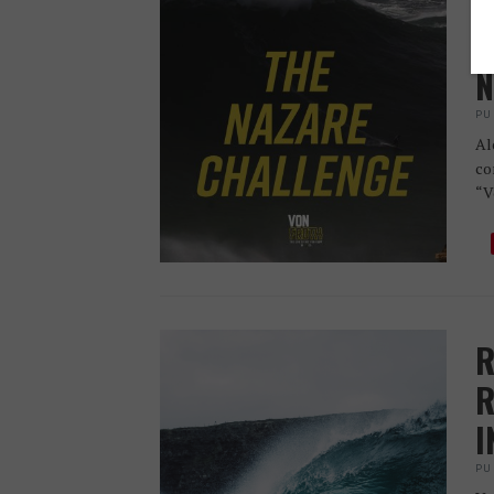
V
P
N
PU
Al
co
“V
R
R
I
PU