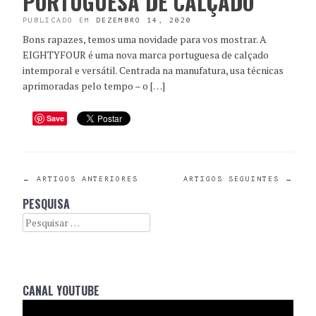
PORTUGUESA DE CALÇADO
PUBLICADO EM
DEZEMBRO 14, 2020
Bons rapazes, temos uma novidade para vos mostrar. A
EIGHTYFOUR é uma nova marca portuguesa de calçado
intemporal e versátil. Centrada na manufatura, usa técnicas
aprimoradas pelo tempo – o […]
Save
POST
←
ARTIGOS ANTERIORES
ARTIGOS SEGUINTES
→
PESQUISA
NAVIGATION
Search
CANAL YOUTUBE
Reprodutor